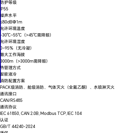
防护等级
IP55
噪声水平
≤80dB@1m
允许环境温度
-30℃~55℃（>45℃需降额）
允许环境湿度
0~95%（无冷凝）
最大工作海拔
3000m（>3000m需降额）
热管理方式
智能液冷
消防配置方案
PACK级消防、舱级消防、气体灭火（全氟乙酮）、水喷淋灭火
通讯接口
CAN/RS485
通讯协议
IEC 61850, CAN 2.0B, Modbus TCP, IEC 104
认证
GB/T 44240-2024
质保