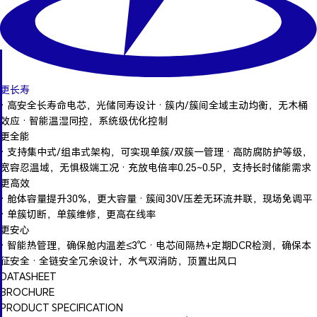
更长寿
· 高安全长寿命电芯，光储同寿设计 · 簇内/簇间全域主动均衡，无木桶
效应 · 智能温湿同控，系统级优化控制
更全能
· 支持集中式/组串式架构，可实现单簇/双簇一管理 · 高防腐防护等级，
宽容忍温域，无惧极端工况 · 充放电倍率0.25~0.5P，支持长时储能需求
更高效
· 舱体容量提升30%，更大容量 · 簇间30V压差无环流并联，现场免调平
· 单簇切断，单簇维修，更高在线率
更安心
· 智能热管理，确保舱内温差≤3℃ · 电芯间隔热+定期DCR检测，确保本
征安全 · 全链安全冗余设计，水气双消防，顶置出风口
DATASHEET
BROCHURE
PRODUCT SPECIFICATION