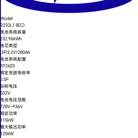
Model
R232L1 (IEC)
电池系统容量
232.96kWh
电芯类型
LFP3.2V/280Ah
电池系统配置
1P260S
额定充放电倍率
0.5P
标称电压
832V
电池电压范围
728V~936V
额定功率
115kW
最大输出功率
125kW