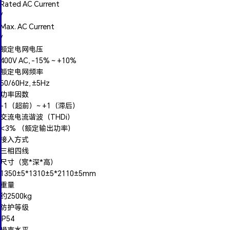
Rated AC Current
/
Max. AC Current
/
额定电网电压
400V AC, -15% ~ +10%
额定电网频率
50/60Hz, ±5Hz
功率因数
‑1（超前）~ +1（滞后）
交流电流谐波（THDi）
<3% （额定输出功率）
接入方式
三相四线
尺寸（宽*深*高）
1350±5*1310±5*2110±5mm
重量
约2500kg
防护等级
IP54
噪声水平