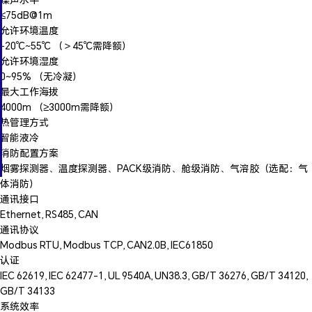
≤75dB@1m
允许环境温度
-20℃~55℃ （＞45℃需降额）
允许环境湿度
0~95% （无冷凝）
最大工作海拔
4000m （≥3000m需降额）
热管理方式
智能液冷
消防配置方案
烟雾探测器、温度探测器、PACK级消防、舱级消防、气溶胶（选配：气
体消防）
通讯接口
Ethernet, RS485, CAN
通讯协议
Modbus RTU, Modbus TCP, CAN2.0B, IEC61850
认证
IEC 62619, IEC 62477-1, UL 9540A, UN38.3, GB/T 36276, GB/T 34120,
GB/T 34133
系统效率