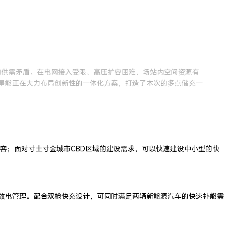
施的供需矛盾。在电网接入受限、高压扩容困难、场站内空间资源有
利星能正在大力布局创新性的一体化方案，打造了本次的多点储充一
容；面对寸土寸金城市CBD区域的建设需求，可以快速建设中小型的快
充放电管理。配合双枪快充设计，可同时满足两辆新能源汽车的快速补能需