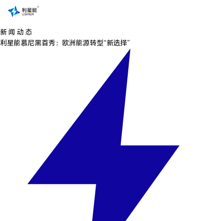
新 闻 动 态
利星能慕尼黑首秀：欧洲能源转型“新选择”