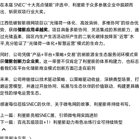
在本届 SNEC“十大亮点储能”评选中，利星能于众多参展企业中脱颖而
出，斩获双项行业大奖。
江西低碳智能微网项目以“光储荷一体化、高效消纳、多维协同”的综合优
势，获得
储能应用卓越奖
。项目具备多能协同、灵活集成的系统能力，通
过光储直柔，园区内生产生活活动所产生的二氧化碳排放降至“近零”水
平,充分验证了“光储荷一体化+智慧运营”模式的生命力。
同时，公司凭借“产品+平台+策略+交易”的新能源全生态服务闭环模式荣
获
储能创新力企业奖
。这一荣誉不仅肯定了利星能的体系构建力，也标志
着我们在平台化储能商业模式创新方面已走在前列
未来，公司将继续以技术驱动策略、以策略驱动收益，深耕典型场景，打
磨运营模型，并通过开放协同，拓展与生态伙伴的价值联动，构建更具确
定性的绿电运营生态。
感谢每位莅临SNEC的伙伴，关于微电网的故事，利星能将持续书写。
上一篇：利星能亮相SNEC展，引领微电网实践进阶
下一篇：百兆瓦级项目+1！利星能助力有色冶炼行业可持续转型
能源解决方案