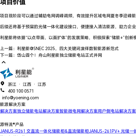
项目价值
项目现阶段可以通过辅助电网调峰调频，有效提升区域电网夏冬季迎峰能
后续还将基于预留的光储一体化建设接口，便捷接入清洁能源，助力企业
利星能将依据“以点带面，以面扩体”的发展策略，积极探索“储能+”创
上一篇：利星能@SNEC 2025，四大关键词演绎数智能源新范式
下一篇：岱山首个！舟山利星能独立储能电站正式并网
浙江 · 江西 · 江苏
400 100 0571
info@yoening.com
能源解决方案
解决方案
独立储能电站解决方案
智能微电网解决方案
用户侧电站解决方案
源特流®产品
JANUS-R261 交直流一体化储能柜&直流储能柜
JANUS-261PV+ 光储