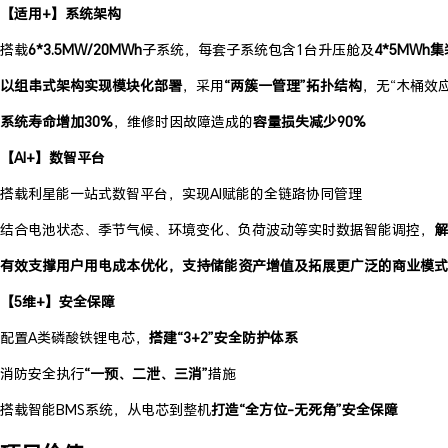
【适用+】系统架构
搭载
6*3.5MW/20MWh
子系统，每套子系统包含1台升压舱及
4*5MWh
以组串式架构实现
模块化部署
，采用
“两簇一管理”拓扑结构
，无“木桶效应
系统
寿命增加30%
，维修时因故障造成的
容量损失减少90%
【AI+】数智平台
搭载利星能一站式数智平台，实现AI赋能的全链路协同管理
结合电池状态、季节气候、环境变化、负荷波动等实时数据智能调控，
解
有效支撑用户用电成本优化，支持储能资产增值及
拓展更广泛的商业模式
【5维+】安全保障
配置A类磷酸铁锂电芯，
搭建“3+2”安全防护体系
消防安全执行
“一预、二泄、三消”
措施
搭载智能BMS系统，从电芯到整机
打造“全方位-无死角”安全保障