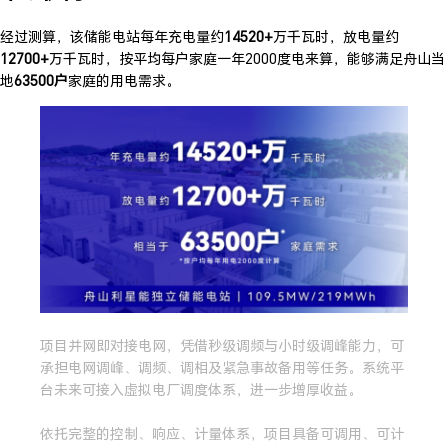
经过测算，该储能电站每年充电量约
14520+
万千瓦时，放电量约
12700+
万千瓦时，按平均每户家庭一年2000度电来算，能够满足舟山当
地
63500户
家庭的用电需求。
项目并网即对接电网，凭借秒级调频与小时级调峰能力，可
承担电网调峰、调频、调相及紧急事故备用等任务。系统平
台未来可接入虚拟电厂调度体系，进一步增厚收益。
依托完整的控制、响应、计量体系，项目具备可调用、可计