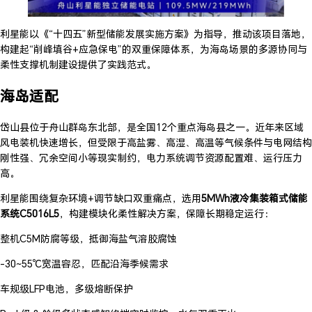
利星能以《“十四五”新型储能发展实施方案》为指导，推动该项目落地，
构建起“削峰填谷+应急保电”的双重保障体系，为海岛场景的多源协同与
柔性支撑机制建设提供了实践范式。
海岛适配
岱山县位于舟山群岛东北部，是全国12个重点海岛县之一。近年来区域
风电装机快速增长，但受限于高盐雾、高湿、高温等气候条件与电网结构
刚性强、冗余空间小等现实制约，电力系统调节资源配置难、运行压力
高。
利星能围绕复杂环境+调节缺口双重痛点，选用
5MWh液冷集装箱式储能
系统C5016L5
，构建模块化柔性解决方案，保障长期稳定运行：
整机C5M防腐等级，抵御海盐气溶胶腐蚀
-30~55℃宽温容忍，匹配沿海季候需求
车规级LFP电池，多级熔断保护