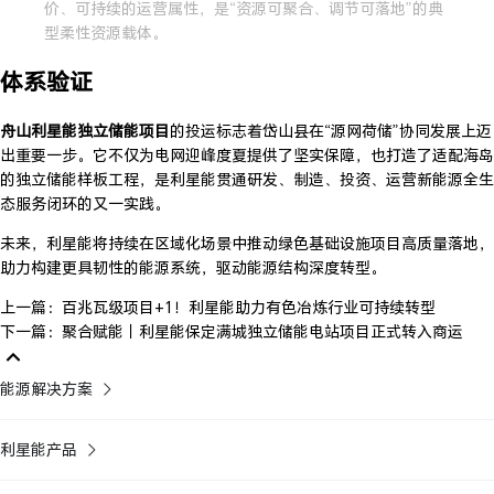
价、可持续的运营属性，是“资源可聚合、调节可落地”的典
型柔性资源载体。
体系验证
舟山利星能独立储能项目
的投运标志着岱山县在“源网荷储”协同发展上迈
出重要一步。它不仅为电网迎峰度夏提供了坚实保障，也打造了适配海岛
的独立储能样板工程，是利星能贯通研发、制造、投资、运营新能源全生
态服务闭环的又一实践。
未来，利星能将持续在区域化场景中推动绿色基础设施项目高质量落地，
助力构建更具韧性的能源系统，驱动能源结构深度转型。
上一篇：百兆瓦级项目+1！利星能助力有色冶炼行业可持续转型
下一篇：聚合赋能｜利星能保定满城独立储能电站项目正式转入商运
能源解决方案
利星能产品