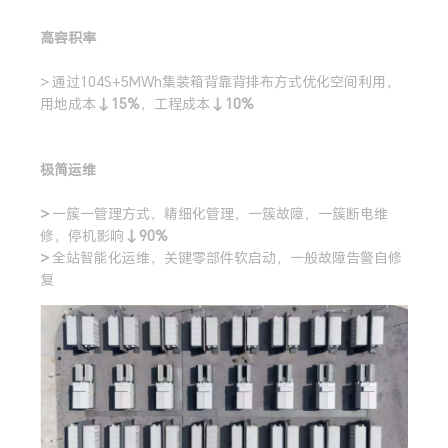
高容积率
> 通过104S+5MWh集装箱背靠背排布方式优化空间利用，
用地成本
↓15%
，工程成本
↓10%
极简运维
>
一簇一管理方式，精细化管理，一簇故障，一簇断电维
修，停机影响
↓90%
>
全站智能化运维，关键零部件软启动，一般故障告警自修
复