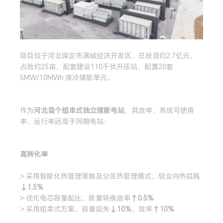
项目位于河北保定市满城经济开发区，总投资约2.7亿元，
占地约25亩，配套建设110千伏升压站，配置20套
5MW/10MWh 液冷储能单元。
作为
河北首个组串式独立储能电站
，其效率、系统可使用
率、运行率远高于同期电站：
高转化率
> 采用智能化热管理策略及分区热管理模式，较业内热损耗
↓1.5%
> 优化电芯容量配比，能量转换效率
↑0.5%
> 采用组串式方案，容量损失
↓10%
，效率
↑10%