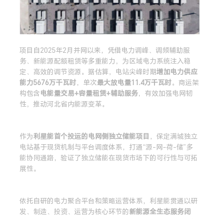
项目自2025年2月并网以来，凭借电力调峰、调频辅助服
务、新能源配额租赁等多重能力，为区域电力系统注入稳
定、高效的调节资源。据估算，电站尖峰时期
增加电力供应
能力5676万千瓦时
，单次
最大放电量11.4万千瓦时
。商运架
构包含
电能量交易+容量租赁+辅助服务
，有效加强电网韧
性，推动河北省内能源变革。
作为
利星能首个投运的电网侧独立储能项目
，保定满城独立
电站基于现货机制与平台调度体系，打通“源-网-荷-储”多
能协同通路，验证了独立储能在现货市场下的可行性与可拓
展性。
依托自研的电力聚合平台和策略运营体系，利星能贯通以研
发、制造、投资、运营为核心环节的
新能源全生态服务闭