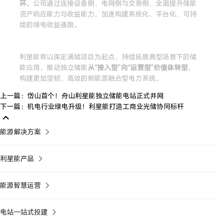
环
。公司通过连接设备侧、电网侧与交易侧，全面提升储能
资产响应能力与收益能力，加速构建系统化、平台化、可持
续的绿电收益通路。
利星能将以保定满城项目为起点，持续拓展典型场景下的储
能应用，推动独立储能
从“接入型”向“运营型”价值体转型
，
构建更加坚韧、高效的新能源融合型电力系统。
上一篇：岱山首个！舟山利星能独立储能电站正式并网
下一篇：机电行业绿电升级！利星能打造工商业光储协同标杆
能源解决方案
利星能产品
能源智慧运营
电站一站式投建