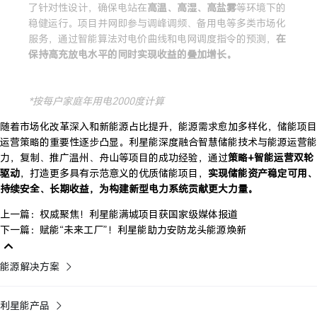
了针对性设计，确保电站在
高温、高湿、高盐雾
等环境下的
稳健运行。项目并网即参与调峰调频、备用电等多类市场化
服务，通过智能算法对电价曲线和电网调度指令的预测，
在
保持高充放电水平的同时实现收益的叠加增长。
*按每户家庭年用电2000度计算
随着市场化改革深入和新能源占比提升，能源需求愈加多样化，储能项目
运营策略的重要性逐步凸显。利星能深度融合智慧储能技术与能源运营能
力，复制、推广温州、舟山等项目的成功经验，通过
策略+智能运营双轮
驱动
，打造更多具有示范意义的优质储能项目，
实现储能资产稳定可用、
持续安全、长期收益，为构建新型电力系统贡献更大力量。
上一篇：权威聚焦！利星能满城项目获国家级媒体报道
下一篇：赋能“未来工厂”！利星能助力安防龙头能源焕新
能源解决方案
利星能产品