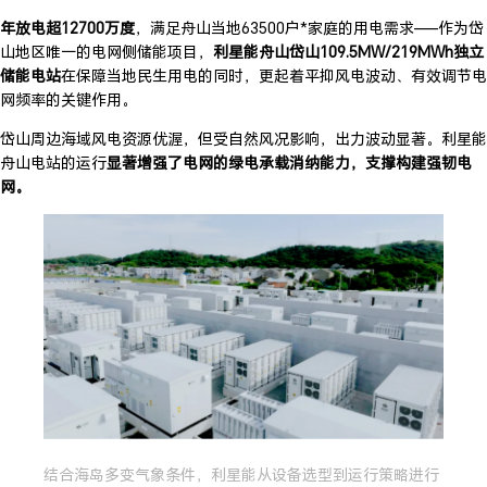
年放电超12700万度
，满足舟山当地63500户*家庭的用电需求——作为岱
山地区唯一的电网侧储能项目，
利星能舟山岱山109.5MW/219MWh独立
储能电站
在保障当地民生用电的同时，更起着平抑风电波动、有效调节电
网频率的关键作用。
岱山周边海域风电资源优渥，但受自然风况影响，出力波动显著。利星能
舟山电站的运行
显著增强了电网的绿电承载消纳能力，支撑构建强韧电
网。
结合海岛多变气象条件，利星能从设备选型到运行策略进行