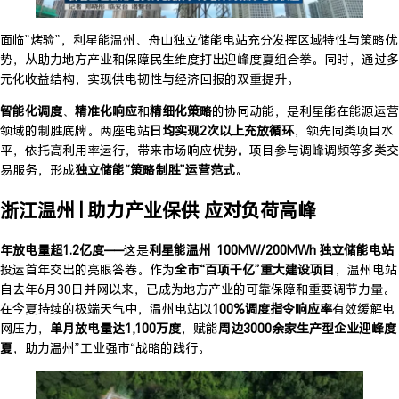
面临”烤验”，利星能温州、舟山独立储能电站充分发挥区域特性与策略优
势，从助力地方产业和保障民生维度打出迎峰度夏组合拳。同时，通过多
元化收益结构，实现供电韧性与经济回报的双重提升。
智能化调度
、
精准化响应
和
精细化策略
的协同动能，是利星能在能源运营
领域的制胜底牌。两座电站
日均实现2次以上充放循环
，领先同类项目水
平，依托高利用率运行，带来市场响应优势。项目参与调峰调频等多类交
易服务，形成
独立储能“策略制胜”运营范式
。
浙江温州 |
助力产业保供 应对负荷高峰
年放电量超1.2亿度——
这是
利星能温州 100MW/200MWh 独立储能电站
投运首年交出的亮眼答卷。作为
全市“百项千亿”重大建设项目
，温州电站
自去年6月30日并网以来，已成为地方产业的可靠保障和重要调节力量。
在今夏持续的极端天气中，温州电站以
100%调度指令响应率
有效缓解电
网压力，
单月放电量达1,100万度
，赋能
周边3000余家生产型企业迎峰度
夏
，助力温州”工业强市“战略的践行。