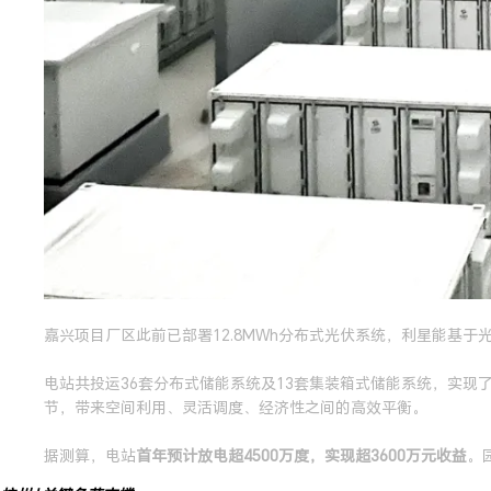
嘉兴项目厂区此前已部署12.8MWh分布式光伏系统，利星能基
电站共投运36套分布式储能系统及13套集装箱式储能系统，实
节，带来空间利用、灵活调度、经济性之间的高效平衡。
据测算，电站
首年预计放电超4500万度，实现超3600万元收益
。