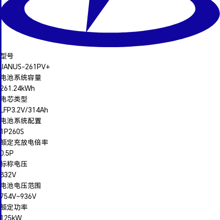
型号
JANUS-261PV+
电池系统容量
261.24kWh
电芯类型
LFP3.2V/314Ah
电池系统配置
1P260S
额定充放电倍率
0.5P
标称电压
832V
电池电压范围
754V~936V
额定功率
125kW