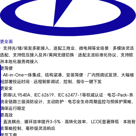
更全面
· 支持光/储/柴发多能接入，适配工商业、微电网等全场景 · 多模块灵活
选配，支持低压接入及并/离网无缝切换 · 适配主流标准化协议，支持欧
洲本地化服务商接入
更简便
· All-in-One一体集成，结构紧凑，安装简便 · 厂内预调试发货，大幅缩
短部署投运时间 · 远程智能调试、控制，指令一键下发
更安全
· 获得UL 9540A、IEC 62619、IEC 62477-1等权威认证 · 电芯-Pack-系
统全链路三级消防设计，主动防护 · 电芯全生命周期监控与预保护策略，
确保运行稳定
更高效
· 直流耦合，循环效率提升3-5% · 高转化效率， LCOE显著降低 · 本地智
能策略控制，毫秒级灵活响应
单页下载