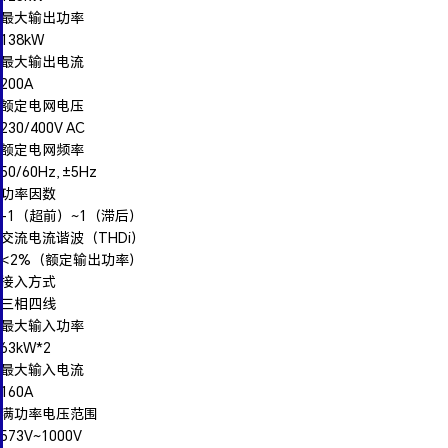
最大输出功率
138kW
最大输出电流
200A
额定电网电压
230/400V AC
额定电网频率
50/60Hz, ±5Hz
功率因数
-1（超前）~1（滞后）
交流电流谐波（THDi）
<2%（额定输出功率）
接入方式
三相四线
最大输入功率
63kW*2
最大输入电流
160A
满功率电压范围
573V~1000V