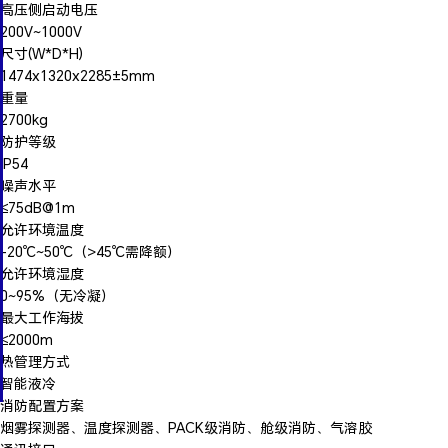
高压侧启动电压
200V~1000V
尺寸(W*D*H)
1474x1320x2285±5mm
重量
2700kg
防护等级
IP54
噪声水平
≤75dB@1m
允许环境温度
-20℃~50℃（>45℃需降额）
允许环境湿度
0~95%（无冷凝）
最大工作海拔
≤2000m
热管理方式
智能液冷
消防配置方案
烟雾探测器、温度探测器、PACK级消防、舱级消防、气溶胶